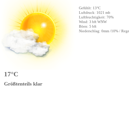
Gefühlt: 13°C
Luftdruck: 1021 mb
Luftfeuchtigkeit: 70%
Wind: 3 bft WNW
Böen: 5 bft
Niederschlag:
0mm
/
10%
/
Reg
17°C
Größtenteils klar